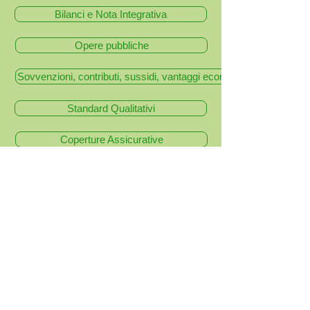
Bilanci e Nota Integrativa
Opere pubbliche
Sovvenzioni, contributi, sussidi, vantaggi economici
Standard Qualitativi
Coperture Assicurative
Controlli e rilievi sull’amministrazione
0364 40043
0364 300840