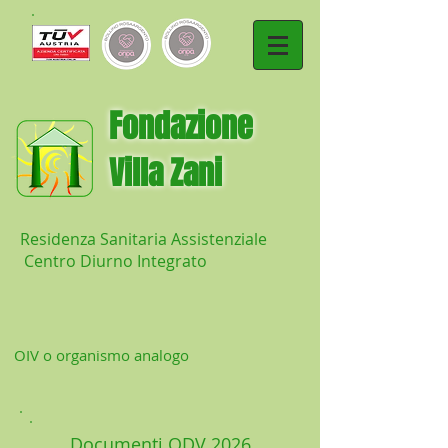
​Fondazione
Villa Zani
Residenza Sanitaria Assistenziale
Centro Diurno Integrato
OIV o organismo analogo
Documenti ODV 2026