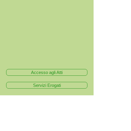
Accesso agli Atti
Servizi Erogati
Bandi di Gara
Codice Etico e MOGC
Attività e Procedimenti