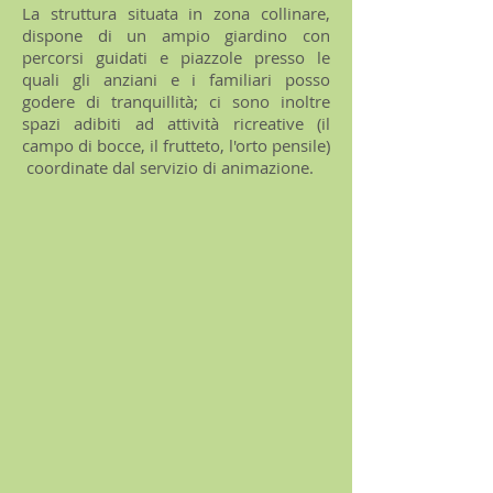
La struttura situata in zona collinare,
dispone di un ampio giardino con
percorsi guidati e piazzole presso le
quali gli anziani e i familiari posso
godere di tranquillità; ci sono inoltre
spazi adibiti ad attività ricreative (il
campo di bocce, il frutteto, l'orto pensile)
coordinate dal servizio di animazione.